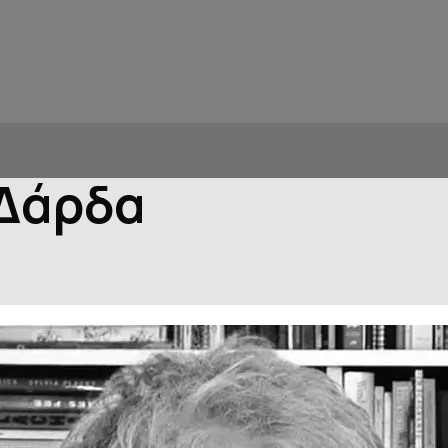
 Δάρδα