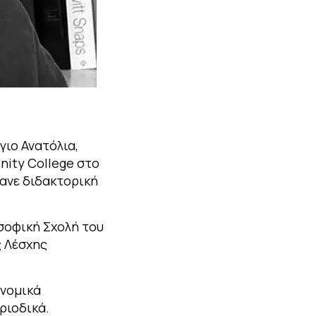
γιο Ανατόλια,
nity College στο
κανε διδακτορική
σοφική Σχολή του
ς Λέσχης
υνομικά
ριοδικά.