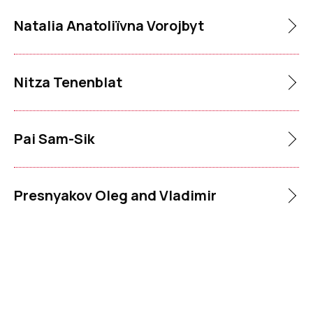
Natalia Anatoliïvna Vorojbyt
Nitza Tenenblat
Pai Sam-Sik
Presnyakov Oleg and Vladimir
Rahbi Al Mohammed
Raičević Vasko