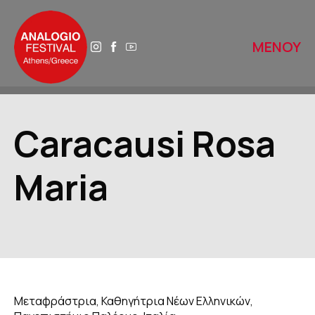
ΜΕΝΟΥ
ΑΡΧΙΚΗ
Caracausi Rosa
ΑΝΑΛΟΓΙΟ 2025
Maria
ΤΟ ΑΝΑΛΟΓΙΟ ΑΥΡΙΟ
ΙΣΤΟΡΙΚΟ
ΔΙΚΤΥΑ
Μεταφράστρια, Καθηγήτρια Νέων Ελληνικών,
ΒΙΒΛΙΟΘΗΚΕΣ ΠΕΡΙΠΑΤΩΝ