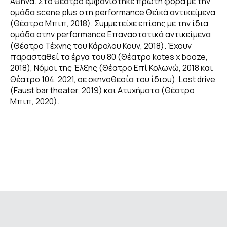
Αθήνα. Στο θέατρο εμφανίστηκε πρώτη φορά με την
ομάδα scene plus στη performance Θεϊκά αντικείμενα
(Θέατρο Μπιπ, 2018). Συμμετείχε επίσης με την ίδια
ΔΗΜΟΣΙΕΥΣΕΙΣ
ομάδα στην performance Επαναστατικά αντικείμενα
(Θέατρο Τέχνης του Κάρολου Κουν, 2018). Έχουν
παρασταθεί τα έργα του 80 (Θέατρο kotes x booze,
GALLERY
2018), Νόμοι της Έλξης (Θέατρο Επί Κολωνώ, 2018 και
Θέατρο 104, 2021, σε σκηνοθεσία του ίδιου), Lost drive
(Faust bar theater, 2019) και Ατυχήματα (Θέατρο
Μπιπ, 2020).