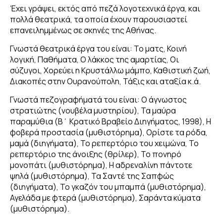
Έχει γράψει, εκτός από πεζά λογοτεχνικά έργα, και
πολλά θεατρικά, τα οποία έχουν παρουσιαστεί
ΔΗΜΟΣΙΕΥΣΕΙΣ
επανειλημμένως σε σκηνές της Αθήνας.
Γνωστά θεατρικά έργα του είναι:
Το ματς, Κοινή
GALLERY
λογική, Παθήματα, Ο λάκκος της αμαρτίας, Οι
σύζυγοι, Χορεύει η Κρυστάλλω μάμπο, Καθιστική ζωή,
Διακοπές στην Ουρανούπολη, Τάξις και αταξία
κ.ά.
Γνωστά πεζογραφήματά του είναι:
Ο άγνωστος
στρατιώτης
(νουβέλα μυστηρίου),
Τα μαύρα
παραμύθια
(Β΄ Κρατικό Βραβείο Διηγήματος, 1998),
Η
φοβερά προστασία
(μυθιστόρημα),
Ορίστε τα ρόδα,
μαμά
(διηγήματα),
Το ρεπερτόριο του χειμώνα, Το
ρεπερτόριο της άνοιξης
(θρίλερ),
Το πονηρό
μονοπάτι
(μυθιστόρημα),
Η αδρεναλίνη πάντοτε
ψηλά
(μυθιστόρημα),
Τα Σαντέ της Σαπφώς
(διηγήματα),
Το γκαζόν του μπαμπά
(μυθιστόρημα),
Αγελάδα με φτερά
(μυθιστόρημα),
Σαράντα κύματα
(μυθιστόρημα).