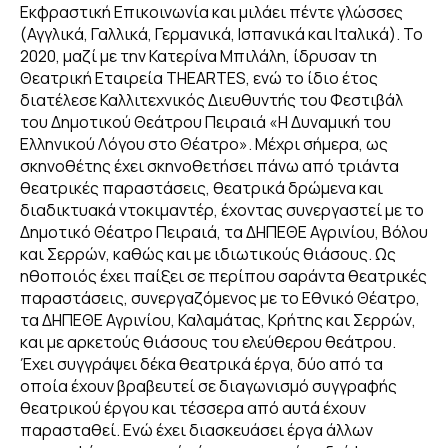
Εκφραστική Επικοινωνία και μιλάει πέντε γλώσσες
(Αγγλικά, Γαλλικά, Γερμανικά, Ισπανικά και Ιταλικά). Το
ΔΗΜΟΣΙΕΥΣΕΙΣ
2020, μαζί με την Κατερίνα Μπιλάλη, ίδρυσαν τη
Θεατρική Εταιρεία THEARTES, ενώ το ίδιο έτος
διατέλεσε Καλλιτεχνικός Διευθυντής του Φεστιβάλ
GALLERY
του Δημοτικού Θεάτρου Πειραιά «Η Δυναμική του
Ελληνικού Λόγου στο Θέατρο». Μέχρι σήμερα, ως
σκηνοθέτης έχει σκηνοθετήσει πάνω από τριάντα
θεατρικές παραστάσεις, θεατρικά δρώμενα και
διαδικτυακά ντοκιμαντέρ, έχοντας συνεργαστεί με το
Δημοτικό Θέατρο Πειραιά, τα ΔΗΠΕΘΕ Αγρινίου, Βόλου
και Σερρών, καθώς και με ιδιωτικούς θιάσους. Ως
ηθοποιός έχει παίξει σε περίπου σαράντα θεατρικές
παραστάσεις, συνεργαζόμενος με το Εθνικό Θέατρο,
τα ΔΗΠΕΘΕ Αγρινίου, Καλαμάτας, Κρήτης και Σερρών,
και με αρκετούς θιάσους του ελεύθερου θεάτρου.
Έχει συγγράψει δέκα θεατρικά έργα, δύο από τα
οποία έχουν βραβευτεί σε διαγωνισμό συγγραφής
θεατρικού έργου και τέσσερα από αυτά έχουν
παρασταθεί. Ενώ έχει διασκευάσει έργα άλλων