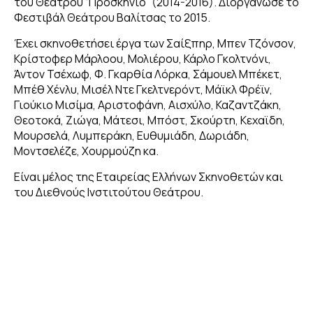
του Θεάτρου “Προσκήνιο” (2014-2016). Διοργάνωσε το
Φεστιβάλ Θεάτρου Βαλίτσας το 2015.
Έχει σκηνοθετήσει έργα των Σαίξπηρ, Μπεν Τζόνσον,
Κρίστοφερ Μάρλοου, Μολιέρου, Κάρλο Γκολτνόνι,
Άντον Τσέχωφ, Φ. Γκαρθία Λόρκα, Σάμουελ Μπέκετ,
Μπέθ Χένλυ, Μισέλ Ντε Γκελτνερόντ, Μάϊκλ Φρέϊν,
Γιούκιο Μισίμα, Αριστοφάνη, Αισχύλο, Καζαντζάκη,
Θεοτοκά, Ζιώγα, Μάτεσι, Μπόστ, Σκούρτη, Κεχαϊδη,
Μουρσελά, Λυμπεράκη, Ευθυμιάδη, Δωριάδη,
Μοντσελέζε, Χουρμούζη κα.
Είναι μέλος της Εταιρείας Ελλήνων Σκηνοθετών και
του Διεθνούς Ινστιτούτου Θεάτρου.