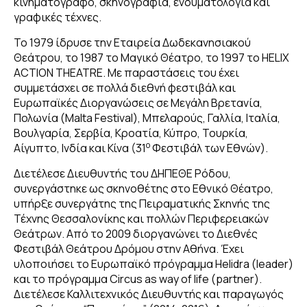
κινηματογράφο, σκηνογραφία, ενδυματολογία και
γραφικές τέχνες.
Το 1979 ίδρυσε την Εταιρεία Δωδεκανησιακού
Θεάτρου, το 1987 το Μαγικό Θέατρο, το 1997 το HELIX
ACTION THEATRE. Με παραστάσεις του έχει
συμμετάσχει σε πολλά διεθνή φεστιβάλ και
Ευρωπαϊκές Διοργανώσεις σε Μεγάλη Βρετανία,
Πολωνία (Malta Festival), Μπελαρούς, Γαλλία, Ιταλία,
Βουλγαρία, Σερβία, Κροατία, Κύπρο, Τουρκία,
o
Αίγυπτο, Ινδία και Κίνα (31
Φεστιβάλ των Εθνών).
Διετέλεσε Διευθυντής του ΔΗΠΕΘΕ Ρόδου,
συνεργάστηκε ως σκηνοθέτης στο Εθνικό Θέατρο,
υπήρξε συνεργάτης της Πειραματικής Σκηνής της
Τέχνης Θεσσαλονίκης και πολλών Περιφερειακών
Θεάτρων. Από το 2009 διοργανώνει το Διεθνές
Φεστιβάλ Θεάτρου Δρόμου στην Αθήνα. Έχει
υλοποιήσει το Ευρωπαϊκό πρόγραμμα Helidra (leader)
και το πρόγραμμα Circus as way of life (partner).
Διετέλεσε Καλλιτεχνικός Διευθυντής και παραγωγός