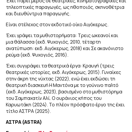
Έχει πάρει μέρος σε θεατρικές, κινηματογραφικές και
τηλεοπτικές παραγωγές, ως ηθοποιός, σκηνοθέτρια
και διευθύντρια παραγωγής.
Είναι στέλεχος στον εκδοτικό οίκο Αιγόκερως.
Έχει γράψει τα μυθιστορήματα:
Τρεις ωκεανοί και
μια θάλασσα
(εκδ. Ψυχογιός, 2010, τέταρτη
ανατύπωση: εκδ. Αιγόκερως, 2018) και
Σε ακανόνιστο
ρεύμα
(εκδ. Ψυχογιός, 2016).
Έχει συγγράψει τα θεατρικά έργα:
Κραυγή
(τρεις
θεατρικές ιστορίες, εκδ. Αιγόκερως, 2015).
Γυναίκες
στην άκρη της νύχτας
(2022), ενώ έχει εκδώσει τη
θεατρική διασκευή
Η Μαντόνα με το γούνινο παλτό
(εκδ. Αιγόκερως, 2023), βασισμένο στο μυθιστόρημα
του Σαμπαχατίν Αλί.
Ο ουράνιος κήπος του
Καρυωτάκη
(2024). Το πλέον πρόσφατο έργο της έχει
τίτλο
ΑΣΤΡΑ
(2025).
ΑΣΤΡΑ (
ASTRA
)