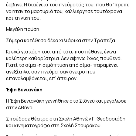
έσβηνε. Η διαύγεια του πνεύματός του, που θα ’πρεπε
να ήταν το μαρτύριό του, καλλιέργησε ταυτόχρονα
και τη νίκη του.
Μεγάλη παύση.
Σήμερα κατέθεσα δέκα χιλιάρικα στην Τράπεζα.
Κι εγώ για χάρη του, από τότε που πέθανε, έγινα
καλύτερη καθαρίστρια. Δεν αφήνω ίχνος πουθενά.
Γιατί το αίμα -η αιμόπτυση από αίμα- παραμένει
ανεξίτηλο, σαν πνεύμα, σαν όνειρο που
επαναλαμβάνεται, επ’ άπειρον.
Έφη Βενιανάκη
Η Έφη Βενιανάκη γεννήθηκε στο Σίδνεϋ και μεγάλωσε
στην Αθήνα.
Σπούδασε θέατρο στη Σχολή Αθηνών Γ. Θεοδοσιάδη
και κινηματογράφο στη Σχολή Σταυράκου.