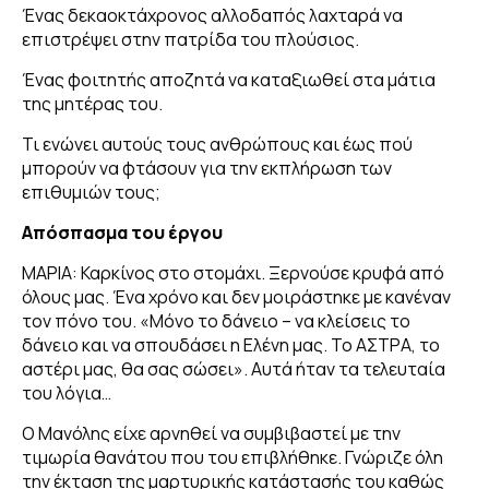
Ένας δεκαοκτάχρονος αλλοδαπός λαχταρά να
επιστρέψει στην πατρίδα του πλούσιος.
ΔΗΜΟΣΙΕΥΣΕΙΣ
Ένας φοιτητής αποζητά να καταξιωθεί στα μάτια
της μητέρας του.
GALLERY
Τι ενώνει αυτούς τους ανθρώπους και έως πού
μπορούν να φτάσουν για την εκπλήρωση των
επιθυμιών τους;
Απόσπασμα του έργου
ΜΑΡΙΑ: Καρκίνος στο στομάχι. Ξερνούσε κρυφά από
όλους μας. Ένα χρόνο και δεν μοιράστηκε με κανέναν
τον πόνο του. «Μόνο το δάνειο – να κλείσεις το
δάνειο και να σπουδάσει η Ελένη μας. Το ΑΣΤΡΑ, το
αστέρι μας, θα σας σώσει». Αυτά ήταν τα τελευταία
του λόγια…
Ο Μανόλης είχε αρνηθεί να συμβιβαστεί με την
τιμωρία θανάτου που του επιβλήθηκε. Γνώριζε όλη
την έκταση της μαρτυρικής κατάστασής του καθώς