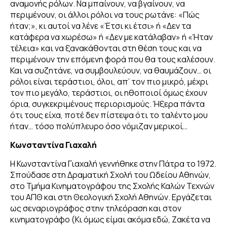
αναμονής ρόλων. Να μπαίνουν, να βγαίνουν, να
περιμένουν, οι άλλοι ρόλοι να τους ρωτάνε: «Πώς
ήταν;», κι αυτοί να λένε «Έτσι κι έτσι» ή «Δεν τα
κατάφερα να χωρέσω» ή «Δεν με κατάλαβαν» ή «Ήταν
τέλεια» και να ξανακάθονται στη θέση τους και να
περιμένουν την επόμενη φορά που θα τους καλέσουν.
Και να συζητάνε, να συμβουλεύουν, να θαυμάζουν… οι
ρόλοι είναι τεράστιοι, όλοι, απ’ τον πιο μικρό, μέχρι
τον πιο μεγάλο, τεράστιοι, οι ηθοποιοί όμως έχουν
όρια, συγκεκριμένους περιορισμούς. Ήξερα πάντα
ότι τους είχα, ποτέ δεν πίστεψα ότι το ταλέντο μου
ήταν… τόσο πολύπλευρο όσο νόμιζαν μερικοί…
Κωνσταντίνα Γιαχαλή
Η Κωνσταντίνα Γιαχαλή γεννήθηκε στην Πάτρα το 1972.
Σπούδασε στη Δραματική Σχολή του Ωδείου Αθηνών,
στο Τμήμα Κινηματογράφου της Σχολής Καλών Τεχνών
του ΑΠΘ και στη Θεολογική Σχολή Αθηνών. Εργάζεται
ως σεναριογράφος στην τηλεόραση και στον
κινηματογράφο (
Κι όμως είμαι ακόμα εδώ, Ζακέτα να