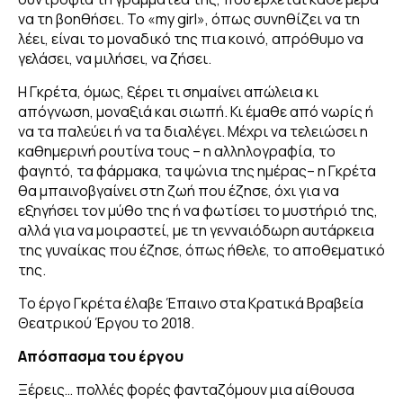
να τη βοηθήσει. Το «my girl», όπως συνηθίζει να τη
λέει, είναι το μοναδικό της πια κοινό, απρόθυμο να
ΔΗΜΟΣΙΕΥΣΕΙΣ
γελάσει, να μιλήσει, να ζήσει.
Η Γκρέτα, όμως, ξέρει τι σημαίνει απώλεια κι
GALLERY
απόγνωση, μοναξιά και σιωπή. Κι έμαθε από νωρίς ή
να τα παλεύει ή να τα διαλέγει. Μέχρι να τελειώσει η
καθημερινή ρουτίνα τους – η αλληλογραφία, το
φαγητό, τα φάρμακα, τα ψώνια της ημέρας– η Γκρέτα
θα μπαινοβγαίνει στη ζωή που έζησε, όχι για να
εξηγήσει τον μύθο της ή να φωτίσει το μυστήριό της,
αλλά για να μοιραστεί, με τη γενναιόδωρη αυτάρκεια
της γυναίκας που έζησε, όπως ήθελε, το αποθεματικό
της.
Το έργο
Γκρέτα
έλαβε Έπαινο στα Κρατικά Βραβεία
Θεατρικού Έργου το 2018.
Απόσπασμα του έργου
Ξέρεις… πολλές φορές φανταζόμουν μια αίθουσα