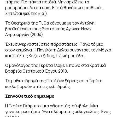
πάρεις, Για πάντα παιδιά, Μην αρχίζεις τη
μουρμούρα, Λίτσα.com, Εφτά θανάσιμες πεθερές,
Ζητείται ψεύτης
κ.ά.).
Το θεατρικό της Τι θα κάνουμε με τον Αντώνη;
βραβεύτηκεστους Θεατρικούς Αγώνες Νέων
Δημιουργών (2004)
.
Έχει συνεργαστεί στις παραστάσεις:
Παγωτό μες
στον χειμώνα, Η Πηνελόπη Δέλτα συναντάει τον Μάγκα
και
Στέλιος Καζαντζίδης, Η ζωή μου όλη.
Ο μονόλογός της
Γκρέτα
έλαβε Έπαινο στα Κρατικά
Βραβεία Θεατρικού Έργου 2018.
Το μυθιστόρημά της
Ποτέ δεν ξέρεις
και η
Γκρέτα
κυκλοφορούν από τις εκδ. Αρμός.
Σκηνοθετικό σημείωμα
Η Γκρέτα Γκάρμπο, μια ηθοποιός-σύμβολο. Μια
γυναίκα μυστήριο. Ένα πλάσμα της μελαγχολίας. Ένας