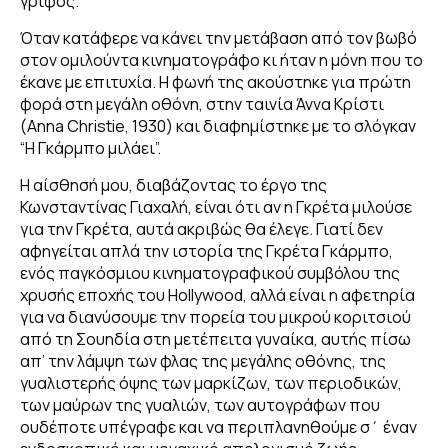
γρίφος.
Όταν κατάφερε να κάνει την μετάβαση από τον βωβό
στον ομιλούντα κινηματογράφο κι ήταν η μόνη που το
έκανε με επιτυχία. Η φωνή της ακούστηκε για πρώτη
φορά στη μεγάλη οθόνη, στην ταινία
Άννα Κρίστι
(Anna Christie, 1930) και διαφημίστηκε με το σλόγκαν
“Η Γκάρμπο μιλάει”.
Η αίσθησή μου, διαβάζοντας το έργο της
Κωνσταντίνας Γιαχαλή, είναι ότι αν η Γκρέτα μιλούσε
για την Γκρέτα, αυτά ακριβώς θα έλεγε. Γιατί δεν
αφηγείται απλά την ιστορία της Γκρέτα Γκάρμπο,
ενός παγκόσμιου κινηματογραφικού συμβόλου της
χρυσής εποχής του Ηollywood, αλλά είναι η αφετηρία
για να διανύσουμε την πορεία του μικρού κοριτσιού
από τη Σουηδία στη μετέπειτα γυναίκα, αυτής πίσω
απ’ την λάμψη των φλας της μεγάλης οθόνης, της
γυαλιστερής όψης των μαρκίζων, των περιοδικών,
των μαύρων της γυαλιών, των αυτογράφων που
ουδέποτε υπέγραφε και να περιπλανηθούμε σ΄ έναν