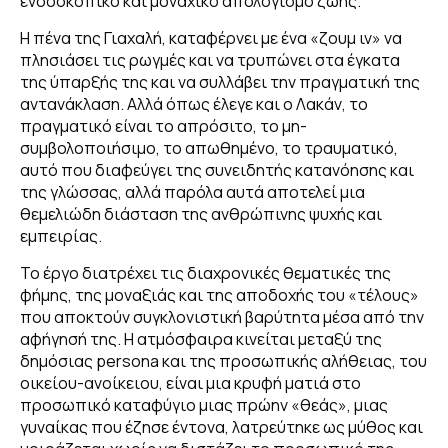
ενδοσκοπικό και μοναχικό απολογισμό ζωής.
Η πένα της Γιαχαλή, καταφέρνει με ένα «ζουμ ιν» να
πλησιάσει τις ρωγμές και να τρυπώνει στα έγκατα
της ύπαρξής της και να συλλάβει την πραγματική της
αντανάκλαση. Αλλά όπως έλεγε και ο Λακάν, το
πραγματικό είναι το απρόσιτο, το μη-
συμβολοποιήσιμο, το απωθημένο, το τραυματικό,
αυτό που διαφεύγει της συνειδητής κατανόησης και
της γλώσσας, αλλά παρόλα αυτά αποτελεί μια
θεμελιώδη διάσταση της ανθρώπινης ψυχής και
εμπειρίας.
Το έργο διατρέχει τις διαχρονικές θεματικές της
φήμης, της μοναξιάς και της αποδοχής του «τέλους»
που αποκτούν συγκλονιστική βαρύτητα μέσα από την
αφήγησή της. Η ατμόσφαιρα κινείται μεταξύ της
δημόσιας persona και της προσωπικής αλήθειας, του
οικείου-ανοίκειου, είναι μια κρυφή ματιά στο
προσωπικό καταφύγιο μιας πρώην «θεάς», μιας
γυναίκας που έζησε έντονα, λατρεύτηκε ως μύθος και